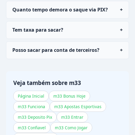
Quanto tempo demora o saque via PIX?
+
Saques via PIX no
m33
são processados em 5 a
Tem taxa para sacar?
+
30 minutos na maioria dos casos.
Não, saques via PIX são gratuitos. Outros
Posso sacar para conta de terceiros?
+
métodos também não cobram taxa.
Não. O transferência só pode ser feito para
perfil no mesmo CPF do perfil no
m33
.
Veja também sobre m33
Página Inicial
m33 Bonus Hoje
m33 Funciona
m33 Apostas Esportivas
m33 Deposito Pix
m33 Entrar
m33 Confiavel
m33 Como Jogar