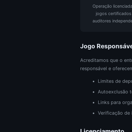
Operação licenciad
jogos certificados
auditores independ
Jogo Responsáve
Acreditamos que o ent
responsável e oferece
Limites de dep
Autoexclusão t
Links para org
Verificação de 
Licenciamento