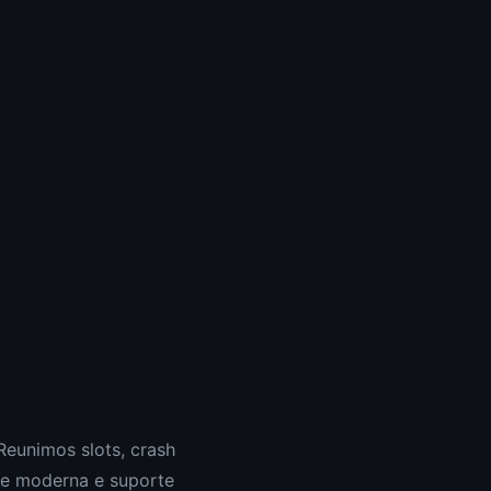
Reunimos slots, crash
ce moderna e suporte