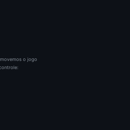
romovemos o jogo
ontrole: